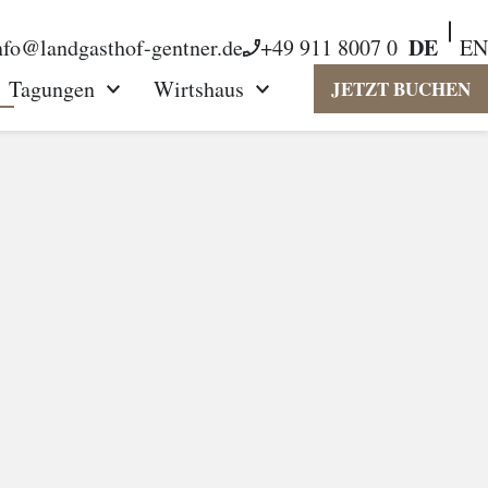
DE
nfo@landgasthof-gentner.de
+49 911 8007 0
EN
Tagungen
Wirtshaus
JETZT BUCHEN
gle Dropdown Menu
Toggle Dropdown Menu
Toggle Dropdown Menu