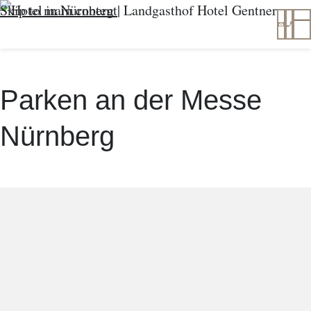
Skip to main content
info@
+49
T
Parken an der Messe
Nürnberg